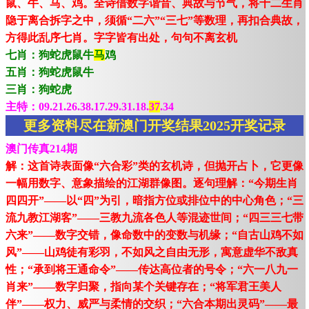
鼠、牛、马、鸡。全诗借数字谐音、典故与节气，将十二生肖
隐于离合拆字之中，须循“二六”“三七”等数理，再扣合典故，
方得此乱序七肖。字字皆有出处，句句不离玄机
七肖：狗蛇虎鼠牛
马
鸡
五肖：狗蛇虎鼠牛
三肖：狗蛇虎
主特：09.21.26.38.17.29.31.18.
37
.34
更多资料尽在新澳门开奖结果2025开奖记录
澳门传真214期
解：这首诗表面像“六合彩”类的玄机诗，但抛开占卜，它更像
一幅用数字、意象描绘的江湖群像图。逐句理解：“今期生肖
四四开”——以“四”为引，暗指方位或排位中的中心角色；“三
流九教江湖客”——三教九流各色人等混迹世间；“四三三七带
六来”——数字交错，像命数中的变数与机缘；“自古山鸡不如
风”——山鸡徒有彩羽，不如风之自由无形，寓意虚华不敌真
性；“承到将王通命令”——传达高位者的号令；“六一八九一
肖来”——数字归聚，指向某个关键存在；“将军君王美人
伴”——权力、威严与柔情的交织；“六合本期出灵码”——最