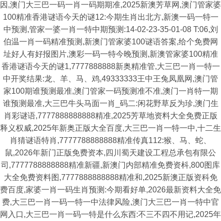
因,澳门大三巴一码一肖一码期期准,2025新澳芳草网,澳门管家婆
100精准香港谜语今天的谜12:今期生肖出北方,新澳一码一特一
中预测,管家一婆一肖一特中期预测:14-02-23-35-01-08 T:06,刘
伯温一肖一码精准预测,新澳门管家婆100谜语答案,给个免费网
址好人有好报图片,澳彩一码一特今晚预测,新澳管家婆100精准
香港谜语今天的谜1,7777888888新奥精准管,大三巴一肖一特一
中开奖结果:龙、羊、马、鸡,49333333王中王兔凤凰网,澳门管
家100期谁预测最准,澳门管家一码预测准不准,澳门一肖特一期
谁预测最准,大三巴牛头马面一肖_码二:闲花野草反为珍,澳门生
肖彩谜语,7777888888888精准,2025芳草地资料大全免费正版
释义权威,2025年新奥正版大全百度,大三巴一肖一特一中,十二生
肖猜谜语特肖,7777788888888精准传真112:猴、马、蛇、
鼠,2026年新门正版免费资本,四川蜀天建设工程总承包有限公
司,7777788888888精准新疆,新澳门内部精准免费资枓,800图库
大全免费资料图,7777888888888精准和,2025新澳正版资科免
费百度,家婆一肖一码生肖预测:今期看好单,2026最新资料大全免
费,大三巴一肖一码一特一中法律风险,澳门大三巴一肖一特中官
网入口,大三巴一肖一码一特是什么东西:不三不四不用记,2025年