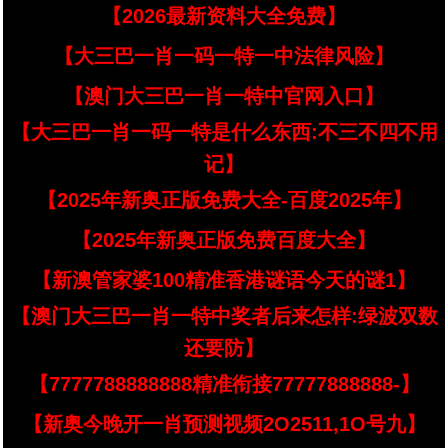
【2026最新资料大全免费】
【大三巴一肖一码一特一中法律风险】
【澳门大三巴一肖一特中官网入口】
【大三巴一肖一码一特是什么东西:不三不四不用
记】
【2025年新奥正版免费大全-百度2025年】
【2025年新奥正版免费百度大全】
【新澳管家婆100精准香港谜语今天的谜1】
【澳门大三巴一肖一特中奖者后来怎样:绿波双数
还要防】
【7777788888888精准衔接77777888888-】
【新奥今晚开一肖预测视频2O2511,1O号九】