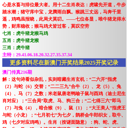
心是水畜与排位最大者。用十二生肖表达：虎啸先开道，牛步
踏水潮；猪守库中宝，龙腾雨自飘。猴跳三丈远，马奔千里
遥，鸡鸣虽报晓，此局犬莫叨。——七位各显，唯牛猪龙得水
势，财库稳收；猴马鸡犬皆过客，莫叹空劳
七肖：虎牛猪龙猴马鸡
五肖：虎牛猪龙猴
三肖：虎牛猪
主特：29.41.06.18.20.32.27.35.37.34
更多资料尽在新澳门开奖结果2025开奖记录
澳门传真216期
解：这句诗看似杂乱，实则暗藏生肖玄机：“二六开”指虎
（2）与蛇（6）交替；“二二三九”合牛（2）、龙（5）、兔
（4）、马（7）之数；米老鼠唐老鸭喻子鼠与酉鸡（迪士尼生
肖对应）；“三合局”取虎、马、狗三合；“二七得三六”即马
（7）与兔（4），暗合猴（9）、鼠（1）；“大王美人”指虎王
与蛇（小龙）；“七月初七”为七夕，鹊桥会牛郎织女，取牛、
鸡（七夕对应鸡鸣）。生肖（按谜面隐意）：狗、蛇、虎、