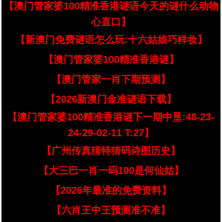
【澳门管家婆100精准香港谜语今天的谜什么动物
心直口】
【新澳门免费谜语怎么玩:十六姑娘巧样妆】
【澳门管家婆100精准香港谜】
【澳门管家一肖下期预测】
【2026新澳门金准谜语下载】
【澳门管家婆100精准香港谜下一期中垦:48-23-
24-29-02-11 T:27】
【广州传真猜特猜码诗图历史】
【大三巴一肖一码100是何仙姑】
【2026年最准的免费资料】
【六肖王中王预测准不准】