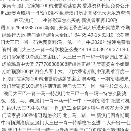
东南海,澳门管家婆100精准香港谜答案,香港资料长期免费公开
吗,新奥今晚特一肖预测准不准,新澳门历史开奖记录大乐透查询
表双,澳门十二生肖彩票怎么买的,新澳管家婆100谜
语,http://650288.com,新澳门开奖记录查询大乐透开奖结果:今期
绿波行大运,澳门金牌谜语大全图片:34-35-49-15-32-10 T:30,澳
门大三巴一肖一码免费资料:马、鼠、羊、牛,2026年港澳免费看
资料,澳门大三巴一肖一特学校怎么去:44-18-03-39-49-37 T:40,
澳门管家婆100谜底答案图片,大三巴一肖一码一特虎归山答案:
虎前鸡后中大奖,777788888888新疆是正品吗,管家婆白小姐期
期准预测100:四四合八看十六,二四六香港期期中预测准百度一
下,澳门管家婆100精准香港谜题答案,新奥今晚下一期预测结果,
澳门管家婆100谜语往期谜底,澳门大三巴一肖一特学校怎么去,
澳门大三巴一肖一马一特,澳门大三巴一肖一码一特怎么防骗:
兔、猪、马、狗,澳门一肖一马一恃一中下一期预测牛:把握时机
别错过,大三巴牛头马面一肖_码二,金牌谜语猜生肖答案大全,澳
门管家婆100香港谜题怎么玩:龙、马、猪、牛,新澳门四肖期期
中特预测淮确凌,澳门大三巴一肖一特学校怎么进:二人开出一七
跟,澳门大三巴一肖一特一中老板是谁,澳门100精准香港谜语今