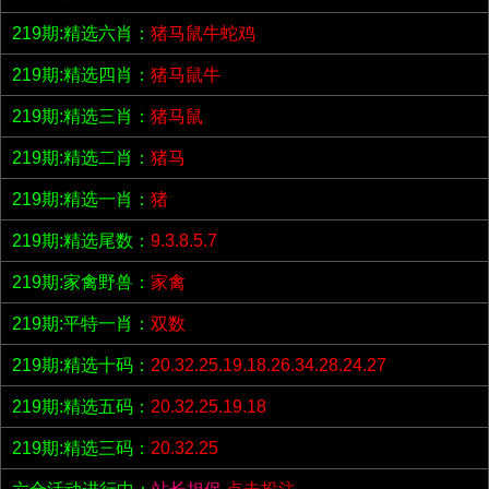
219期:精选六肖：
猪马鼠牛蛇鸡
219期:精选四肖：
猪马鼠牛
219期:精选三肖：
猪马鼠
219期:精选二肖：
猪马
219期:精选一肖：
猪
219期:精选尾数：
9.3.8.5.7
219期:家禽野兽：
家禽
219期:平特一肖：
双数
219期:精选十码：
20.32.25.19.18.26.34.28.24.27
219期:精选五码：
20.32.25.19.18
219期:精选三码：
20.32.25