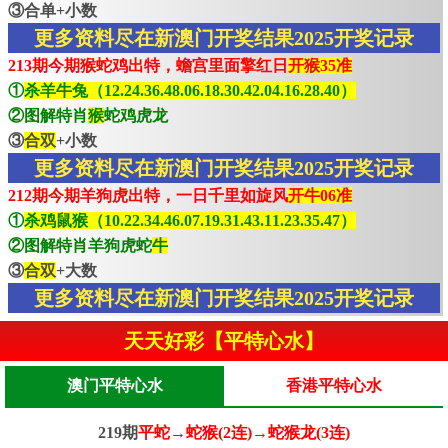
③合单+小数
更多资料尽在新澳门开奖结果2025开奖记录
213期今期猴蛇鸡出特，蟾宫里面擎红日
开猴35准
①
杀羊牛兔（12.24.36.48.06.18.30.42.04.16.28.40）
②图解特肖
猴
蛇鸡虎龙
③
合双
+小数
更多资料尽在新澳门开奖结果2025开奖记录
212期今期羊狗虎出特，一日千里如旋风
开牛06准
①
杀鸡鼠猴（10.22.34.46.07.19.31.43.11.23.35.47）
②图解特肖羊狗虎蛇
牛
③
合双
+大数
更多资料尽在新澳门开奖结果2025开奖记录
天天好彩【平特心水】
澳门平特心水
香港平特心水
219期
平蛇→蛇猴(2连)→蛇猴龙(3连)