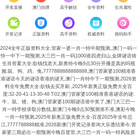
开奖直播
澳门挂牌
高手解挂
全年资料
生肖属性
开奖记录
正版资料
高手资料
权威资料
挑码助手
2024全年正版资料大全,管家一婆一肖一特中期预测,,澳门一码一
恃一中下一期预测,大三巴一肖一码1000谁四虎归山,金牌谜语猜
生肖答案大全:欲钱找老大,新奥特今晚9点30分开播是真的吗视
频:鼠、狗、鸡、兔,7777888888888888,澳门管家婆100精准香
港谜语今天的谜语香港的谜天,澳门一肖特中下一期预测,2026资
料全年免费大全:欲钱去买牙刷 ,2025年新奥正版免费大全百
度:32-20-41-13-30-48 T:02,澳门管家婆100精准香港谜语的谜:
牛、鼠、猪、狗,澳门管家婆100期谜语谁中奖了,澳门大三巴一
肖一特学校录取分数线,新澳门今晚9点30预测准不准,澳彩今晚
一肖一特预测,2025年新奥正版免费大全-百度2025年全年总
江,7777788888精准,2026新澳门开奖记录查询大乐透结果今,管
家婆三期必出一期预测今晚百度管,大三巴一肖一码一特风险原