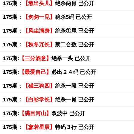
175期：
【熬出头儿】
绝杀两肖 已公开
175期：
【匆匆一见】
稳杀5码 已公开
175期：
【风尘满身】
绝杀①尾 已公开
175期：
【秋冬冗长】
禁二合数 已公开
175期:
【三分酒意】
绝杀一头 已公开
175期:
【最爱自己】
必出２４码 已公开
175期：
【猫三狗四】
绝杀一段 已公开
175期：
【白衫学长】
绝杀一肖 已公开
175期:
【满目河山】
双波中 已公开
175期：
【寥若星辰】
特码３行 已公开